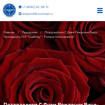
+7 (4942) 42-58-51
snaiper44kos@mail.ru
Главная
/
Праздники
/
Поздравляем С Днем Рождения Вице-
Президента ССК "Снайпер" - Романа Николаевича!