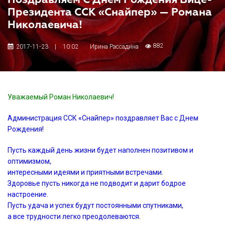
Поздравляем С Днем Рождения Вице-
Президента ССК «Снайпер» — Романа
Николаевича!
882
2017-11-23
|
10:02
Ирина Рассадина
Уважаемый Роман Николаевич!
Администрация ССК «Снайпер» поздравляет Вас с Днем
Рождения!
Пусть каждый день жизни будет наполнен позитивом и
оптимизмом,
интересными идеями и приятными встречами.
Здоровье пусть никогда не подводит и дарит бодрое
настроение.
Пусть удача и успех будут постоянными спутниками,
а все трудности легко преодолеваются.