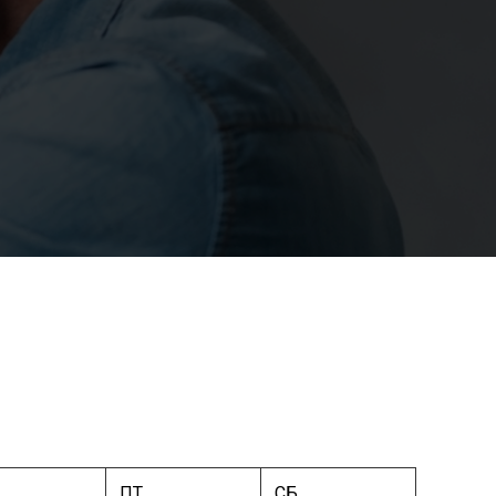
ПТ
СБ