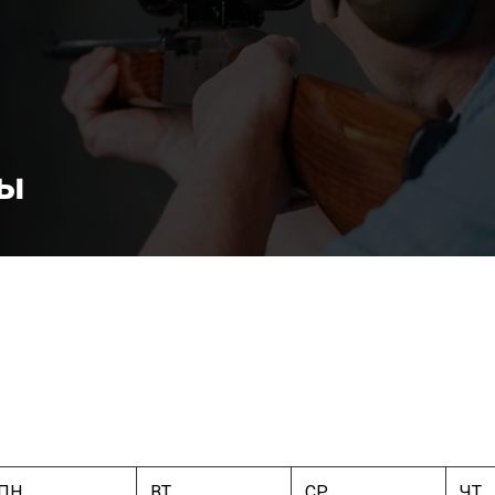
бы
ПН
ВТ
СР
ЧТ