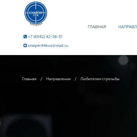
ГЛАВНАЯ
НАПРАВЛ
+7 (4942) 42-58-51
snaiper44kos@mail.ru
Главная
/
Направления
/
Любителям стрельбы