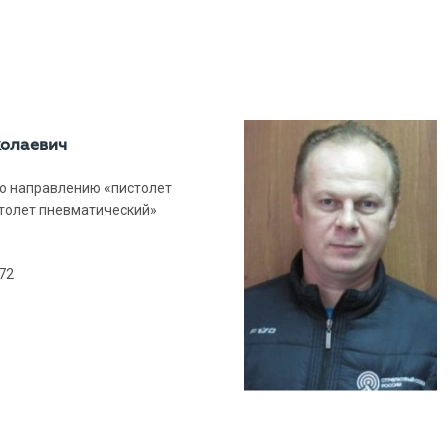
колаевич
о направлению «пистолет
толет пневматический»
72