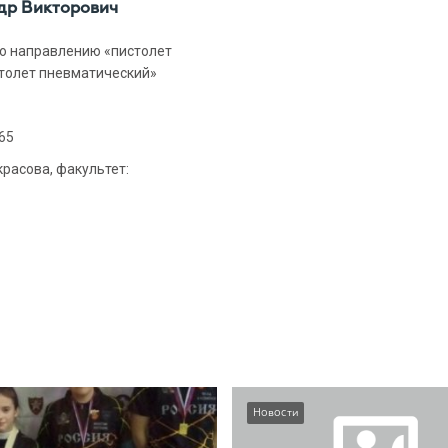
др Викторович
о направлению «пистолет
толет пневматический»
65
красова, факультет:
Новости