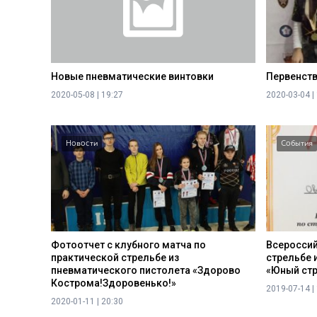
Новые пневматические винтовки
Первенств
2020-05-08 | 19:27
2020-03-04 |
Новости
События
Фотоотчет с клубного матча по
Всероссий
практической стрельбе из
стрельбе 
пневматического пистолета «Здорово
«Юный стр
Кострома!Здоровенько!»
2019-07-14 |
2020-01-11 | 20:30