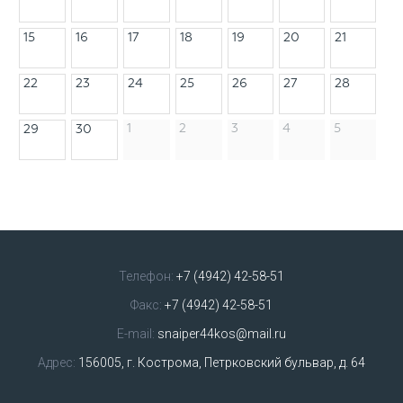
15
16
17
18
19
20
21
22
23
24
25
26
27
28
1
2
3
4
5
29
30
Телефон:
+7 (4942) 42-58-51
Факс:
+7 (4942) 42-58-51
E-mail:
snaiper44kos@mail.ru
Адрес:
156005, г. Кострома, Петрковский бульвар, д. 64