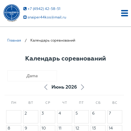
+7 (4942) 42-58-51
snaiper44kos@mail.ru
Главная
/
Календарь соревнований
Календарь соревнований
Июнь 2026
ПН
ВТ
СР
ЧТ
ПТ
СБ
ВС
1
2
3
4
5
6
7
8
9
10
11
12
13
14