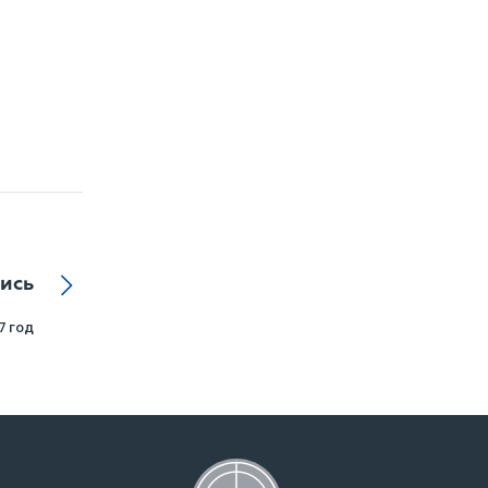
ись
7 год