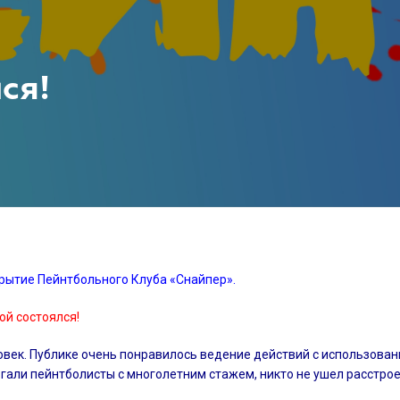
ся!
рытие Пейнтбольного Клуба «Снайпер».
ой состоялся!
овек. Публике очень понравилось ведение действий с использова
али пейнтболисты с многолетним стажем, никто не ушел расстро