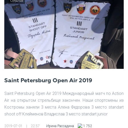
События
Saint Petersburg Open Air 2019
Saint Petersburg Open Air 2019 Международный матч по Action
Air на открытом стрельбище закончен. Наши спортсмены из
Костромы заняли 3 места Алена Федорова 3 место standart
shoot off Клейменов Владислав 3 место standart junior
2019-07-01
|
22:57
Ирина Рассадина
1 752